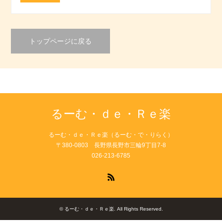
トップページに戻る
るーむ・ｄｅ・Ｒｅ楽
るーむ・ｄｅ・Ｒｅ楽（るーむ・で・りらく）
〒380-0803 長野県長野市三輪9丁目7-8
026-213-6785
RSS
©
るーむ・ｄｅ・Ｒｅ楽
. All Rights Reserved.